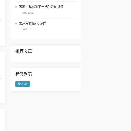
葱葱：我探听了一把生活的虚实
2025-12-12
东津诗群‖绵阳诗群
2026-02-03
推荐文章
标签列表
诗人
(0)