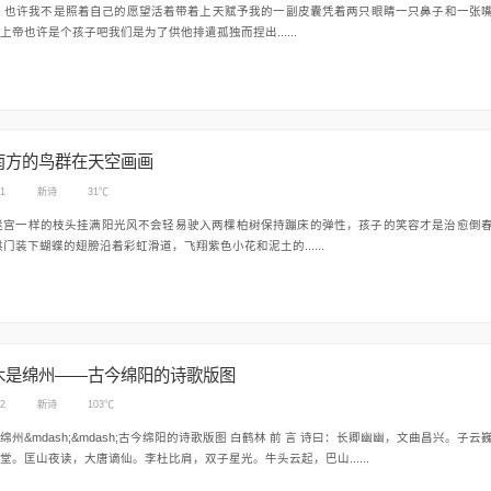
和一张嘴
上帝也许是个孩子吧我们是为了供他排遣孤独而捏出......
南方的鸟群在天空画画
01
新诗
31℃
拱门装下蝴蝶的翅膀沿着彩虹滑道，飞翔紫色小花和泥土的......
木是绵州——古今绵阳的诗歌版图
22
新诗
103℃
ash;&mdash;古今绵阳的诗歌版图 白鹤林 前 言 诗曰：长卿幽幽，文曲昌兴。子云巍
堂。匡山夜读，大唐谪仙。李杜比肩，双子星光。牛头云起，巴山......