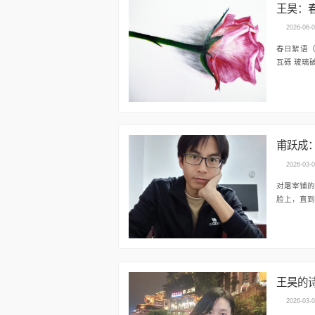
王昊：
2026-06-
春日絮语（组诗） 明月夜 我见过无数轮月 新月 满月 上弦 
瓦砾 
甫跃成
2026-03-
对屠宰铺的六只羊的正面观察 甫跃成 
脸上，直到
王昊的
2026-03-