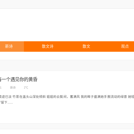
新诗
散文诗
散文
观点
每一个遇见你的黄昏
01
新诗
2℃
下......