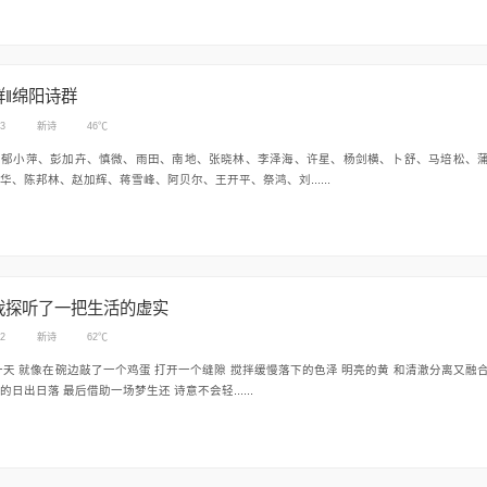
群‖绵阳诗群
03
新诗
46℃
：郁小萍、彭加卉、慎微、雨田、南地、张晓林、李泽海、许星、杨剑横、卜舒、马培松、
华、陈邦林、赵加辉、蒋雪峰、阿贝尔、王开平、祭鸿、刘......
我探听了一把生活的虚实
12
新诗
62℃
像我们承受的日出日落 最后借助一场梦生还 诗意不会轻......