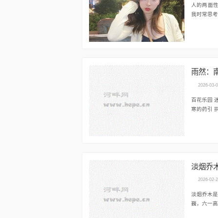
人的两面性 也许我不是照着自己的愿望活着带着上天赋予我的一副皮囊凭着两只眼睛一只鼻子
我时常思考
雨然：
2026-03-
百花乐园 迷宫一样的枝头挂满阳光风不会轻易驶入两棵柏树保持蹦床的弹性，孩子的笑容才是治愈倒春
寒的药引 
淡烟乔
2026-02-
淡烟乔木是绵州&md
巍，六一高