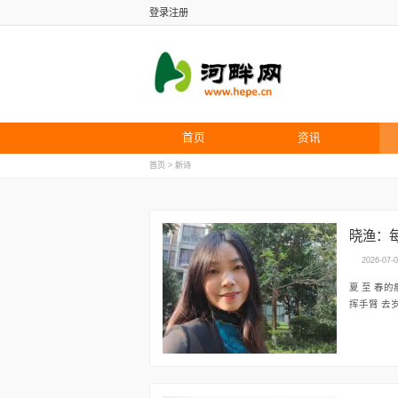
登录
注册
首页
资讯
首页
>
新诗
晓渔：
2026-07-
夏 至 春的痕迹已淡 竹影在盖头山深处倾斜 姐姐的云鬓间，蓄满风 我的眸子盛满她手腕流动的绿意 她轻
挥手臂 去岁留