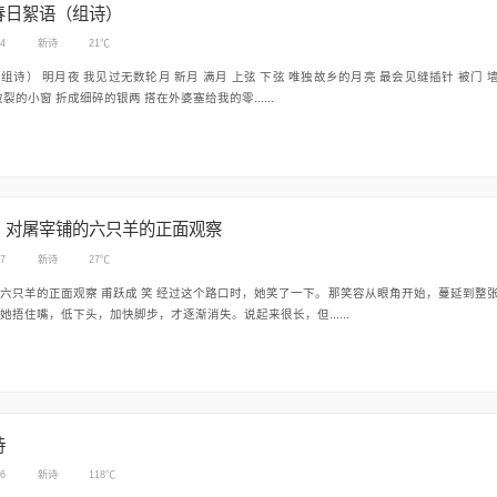
春日絮语（组诗）
04
新诗
21℃
下弦 唯独故乡的月亮 最会见缝插针 被门 墙
玻璃破裂的小窗 折成细碎的银两 搭在外婆塞给我的零......
：对屠宰铺的六只羊的正面观察
07
新诗
27℃
笑 经过这个路口时，她笑了一下。那笑容从眼角开始，蔓延到整张
她捂住嘴，低下头，加快脚步，才逐渐消失。说起来很长，但......
诗
06
新诗
118℃