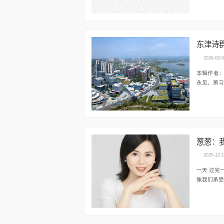
东津诗
2026-02-
本辑作者
永见、萧习
葱葱：
2025-12-
一天 过完一天 就像在碗边敲了一个鸡蛋 打开一个缝隙 搅拌缓慢落下的色泽 明亮的黄 和清澈分离又融合