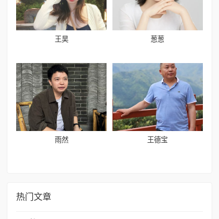
王昊
葱葱
雨然
王德宝
热门文章